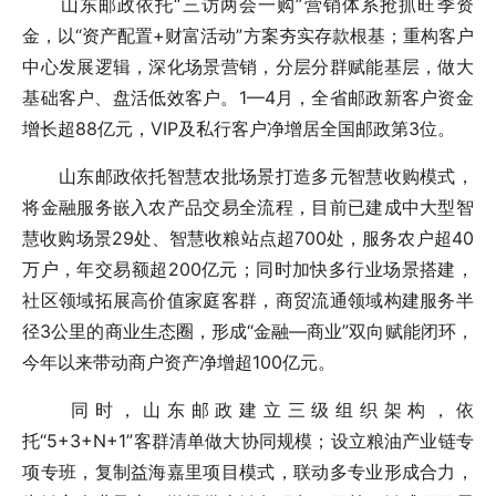
山东邮政依托“三访两会一购”营销体系抢抓旺季资
金，以“资产配置+财富活动”方案夯实存款根基；重构客户
中心发展逻辑，深化场景营销，分层分群赋能基层，做大
基础客户、盘活低效客户。1—4月，全省邮政新客户资金
增长超88亿元，VIP及私行客户净增居全国邮政第3位。
山东邮政依托智慧农批场景打造多元智慧收购模式，
将金融服务嵌入农产品交易全流程，目前已建成中大型智
慧收购场景29处、智慧收粮站点超700处，服务农户超40
万户，年交易额超200亿元；同时加快多行业场景搭建，
社区领域拓展高价值家庭客群，商贸流通领域构建服务半
径3公里的商业生态圈，形成“金融—商业”双向赋能闭环，
今年以来带动商户资产净增超100亿元。
同时，山东邮政建立三级组织架构，依
托“5+3+N+1”客群清单做大协同规模；设立粮油产业链专
项专班，复制益海嘉里项目模式，联动多专业形成合力，