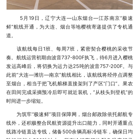
5月19日，辽宁大连—山东烟台—江苏南京“极速
鲜”航线开通，为大连、烟台等地樱桃寄递提供了专机通
道。
该航线每日1班、每周7班，紧密契合樱桃的采收节
奏。航线运营初期由波音737-800F执飞，待6月进入樱桃
发运高峰后，将切换为运力达25吨的波音757-200F。与
此前“大连—潍坊—南京”航线相比，该航线将经停点调整
至烟台，相当于把飞机舷梯直接架到了产区“门口”。果农
在田间完成采摘预冷后即可就近装机，“从枝头到登机”的
时间进一步缩短。
为筑牢“极速鲜”项目保障网，烟台邮政除依托邮航专
线外，还积极整合民航资源提升出口能力，同时开通重点
线路冷链直达专线，储备500余辆高标冷链车，确保日均