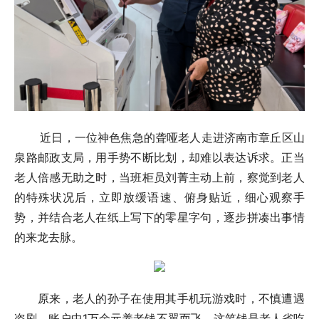
近日，一位神色焦急的聋哑老人走进济南市章丘区山
泉路邮政支局，用手势不断比划，却难以表达诉求。正当
老人倍感无助之时，当班柜员刘菁主动上前，察觉到老人
的特殊状况后，立即放缓语速、俯身贴近，细心观察手
势，并结合老人在纸上写下的零星字句，逐步拼凑出事情
的来龙去脉。
原来，老人的孙子在使用其手机玩游戏时，不慎遭遇
盗刷，账户中1万余元养老钱不翼而飞。这笔钱是老人省吃