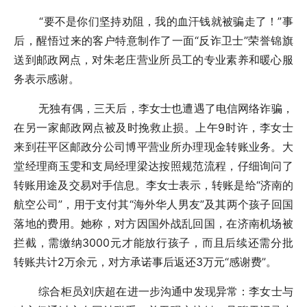
“要不是你们坚持劝阻，我的血汗钱就被骗走了！”事
后，醒悟过来的客户特意制作了一面“反诈卫士”荣誉锦旗
送到邮政网点，对朱老庄营业所员工的专业素养和暖心服
务表示感谢。
无独有偶，三天后，李女士也遭遇了电信网络诈骗，
在另一家邮政网点被及时挽救止损。上午9时许，李女士
来到茌平区邮政分公司博平营业所办理现金转账业务。大
堂经理商玉雯和支局经理梁达按照规范流程，仔细询问了
转账用途及交易对手信息。李女士表示，转账是给“济南的
航空公司”，用于支付其“海外华人男友”及其两个孩子回国
落地的费用。她称，对方因国外战乱回国，在济南机场被
拦截，需缴纳3000元才能放行孩子，而且后续还需分批
转账共计2万余元，对方承诺事后返还3万元“感谢费”。
综合柜员刘庆超在进一步沟通中发现异常：李女士与