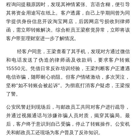
程询问提额原因时，发现其神情紧张、言语含糊，便引导
其将资金用途写在纸上。客户透露，自己上学期间曾为同
学提供身份信息开设淘宝网店，后因网店亏损收到律师
函，需立即转账解决。综合柜员王梁察觉异常，立即将该
客户带至理财室进一步了解情况。
经客户同意，王梁查看了其手机，发现对方通过微信
和电话发送了伪造的律师函及收款码，要求客户转账
15550元。凭借日常反诈培训经验，王梁判断客户正遭遇
电信诈骗，随即耐心劝阻。但客户情绪激动，多次哭泣，
坚称“如不转账会被起诉”。为彻底打消客户疑虑，王梁报
了警。
公安民警赶到现场后，与邮政员工共同对客户进行疏导，
并通过视频通话与涉嫌诈骗人员对质，揭穿其骗局。最
后，客户终于意识到自己受骗，停止了转账操作。公安机
关和邮政员工还现场为客户普及了反诈知识。