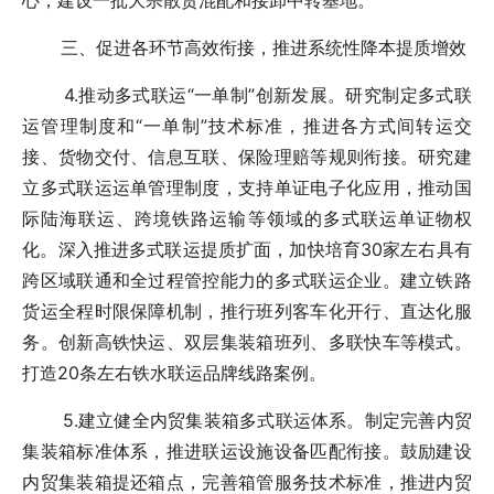
心，建设一批大宗散货混配和接卸中转基地。
三、促进各环节高效衔接，推进系统性降本提质增效
4.推动多式联运“一单制”创新发展。研究制定多式联
运管理制度和“一单制”技术标准，推进各方式间转运交
接、货物交付、信息互联、保险理赔等规则衔接。研究建
立多式联运运单管理制度，支持单证电子化应用，推动国
际陆海联运、跨境铁路运输等领域的多式联运单证物权
化。深入推进多式联运提质扩面，加快培育30家左右具有
跨区域联通和全过程管控能力的多式联运企业。建立铁路
货运全程时限保障机制，推行班列客车化开行、直达化服
务。创新高铁快运、双层集装箱班列、多联快车等模式。
打造20条左右铁水联运品牌线路案例。
5.建立健全内贸集装箱多式联运体系。制定完善内贸
集装箱标准体系，推进联运设施设备匹配衔接。鼓励建设
内贸集装箱提还箱点，完善箱管服务技术标准，推进内贸