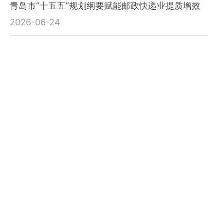
青岛市“十五五”规划纲要赋能邮政快递业提质增效
2026-06-24
济宁、淄博市“十五五”规划纲要支持邮政快递业高
质量发展
2026-06-23
济南市邮管局联合11部门召开区域性国际邮政快递
枢纽城市建设推进会
2026-06-12
枣庄、临沂市“十五五”规划纲要支持邮政快递业高
质量发展
2026-06-12
威海出台工业经济“头号工程”2026年行动方案赋能