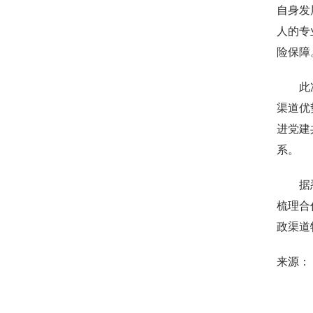
自身发
人的专
险保障
此次四
渠道优
进党建
系。
据悉，
梳理合
政渠道
来源：