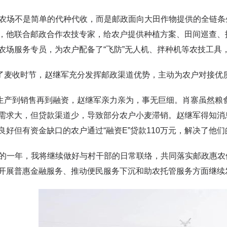
场不是简单的代种代收，而是邮政面向大田作物提供的全链条生
，他联合邮政合作农技专家，给农户提供种植方案、田间巡查、
农场服务专员，为农户配备了“飞防”无人机、拌种机等农技工具
收时节，赵继军充分发挥邮政渠道优势，主动为农户对接优质
到销售再到融资，赵继军亲力亲为，事无巨细。肖寨虽然粮食
需求大，但贷款渠道少，导致部分农户小麦滞销。赵继军得知消
良好但有资金缺口的农户通过“融资E”贷款110万元，解决了他
一年，我将继续做好与村干部的日常联络，共同落实邮政惠农
开展普惠金融服务、推动便民服务下沉和助农托管服务方面继续