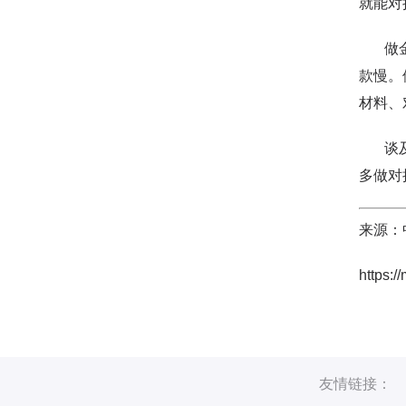
就能对
做金融
款慢。
材料、
谈及今
多做对
来源：
https:
友情链接：