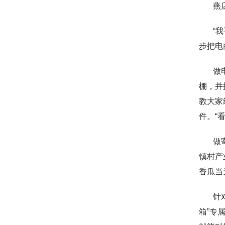
燕店镇
“我平
步把电
做电商
棚，并
教大家
件。“
做寄递
镇村产
香瓜当
针对暖
箱”专