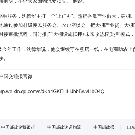
接解决，不让大家因物流受损失。”他说。
服务，沈德华主打一个“上门办”。想把香瓜产业做大，建棚、
他通过参加村级便民服务会、农户座谈会，把大棚产业贷、大棚
对接审批流程，同时推广“大棚设施抵押+未来收益权质押”模式
年工作，沈德华说，他会继续守在燕店一线，在电商助农上多
接。
中国交通报官微
//mp.weixin.qq.com/s/dKa4GKEHI-lJbbBwvHbO4Q
中国邮政储蓄银行
中国邮政速递物流
中国邮政报
山