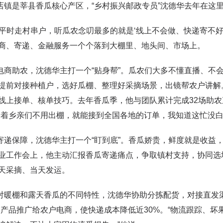
是莘县香瓜核心产区，“乡村振兴邮政专员”沈德华去年在这里协
时走村串户，听瓜农念叨最多的就是‘线上不会做、快递寄不好
商、寄递、金融服务一个个落到大棚里、地头间、市场上。
助农，沈德华主打一个“贴身帮”。瓜农们大多不懂直播、不会
提前对接种植户，选好瓜棚、整理好采摘场景，出镜帮农户讲解
线上接单、核单技巧。去年香瓜季，他与团队累计完成32场助
看着乡亲们不用出棚，就能接到全国各地的订单，我知道这忙没白
保障，沈德华主打一个“盯到底”。香瓜娇贵，鲜度就是收益，
业工作会上，他主动汇报香瓜寄递痛点，争取镇村支持，协同选
天采摘、当天发运。
棚和露天香瓜的不同特性，沈德华协助分拣配货，对接直发渠
属产品推广给农户电商，使快递成本降低近30%。“物流跟踪、