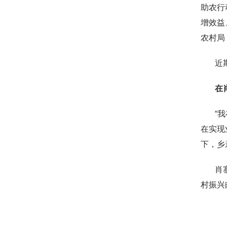
助农行
增效益
农村局
近期，
在肖寨
“我在
在实现
下，乡
肖寨联
村振兴