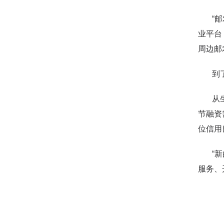
“邮农
业平台
周边邮
到了麦
从生产
节融资
位信用
“新的
服务、