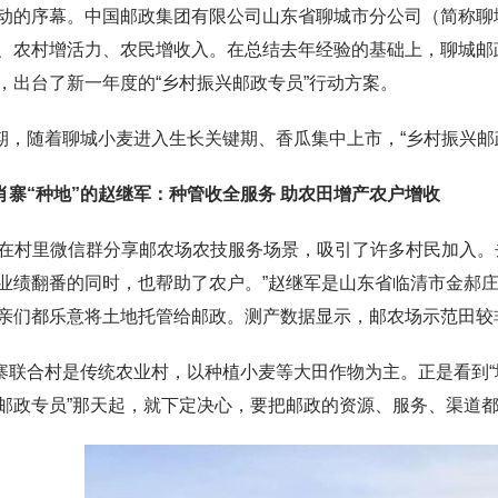
动的序幕。中国邮政集团有限公司山东省聊城市分公司（简称聊城
、农村增活力、农民增收入。在总结去年经验的基础上，聊城邮
，出台了新一年度的“乡村振兴邮政专员”行动方案。
随着聊城小麦进入生长关键期、香瓜集中上市，“乡村振兴邮政
“种地”的赵继军：种管收全服务 助农田增产农户增收
村里微信群分享邮农场农技服务场景，吸引了许多村民加入。去
业绩翻番的同时，也帮助了农户。”赵继军是山东省临清市金郝庄
亲们都乐意将土地托管给邮政。测产数据显示，邮农场示范田较非示
合村是传统农业村，以种植小麦等大田作物为主。正是看到“地
邮政专员”那天起，就下定决心，要把邮政的资源、服务、渠道