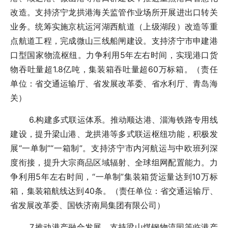
改造。支持济宁龙拱港海关监管作业场所开展进出口转关
业务。统筹实施京杭运河湖西航道（上级湖段）改造等重
点航道工程，完成微山三线船闸建设。支持济宁市申建港
口型国家物流枢纽。力争利用5年左右时间，实现港口货
物吞吐量超1.8亿吨，集装箱吞吐量超60万标箱。（责任
单位：省交通运输厅、省发展改革委、省水利厅、青岛海
关）
6.构建多式联运体系。推动顺达港、淄海铁路专用线
建设，提升梁山港、龙拱港等多式联运枢纽功能，积极发
展“一单制”“一箱制”。支持济宁市内河航运与中欧班列深
度衔接，提升大宗商品区域辐射、全球组网配置能力。力
争利用5年左右时间，“一单制”集装箱货运量达到10万标
箱，集装箱航线达到40条。（责任单位：省交通运输厅、
省发展改革委、国铁济南局集团有限公司）
7.推动港产融合发展。支持梁山煤钢物流园等临港产