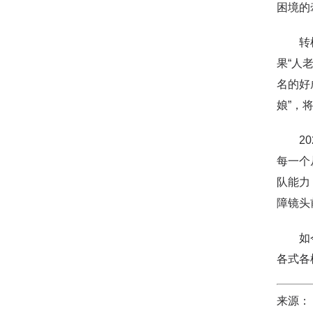
困境的
转机出
果“人
名的好
娘”，
202
每一个
队能力
障镜头
如今，
各式各
来源：