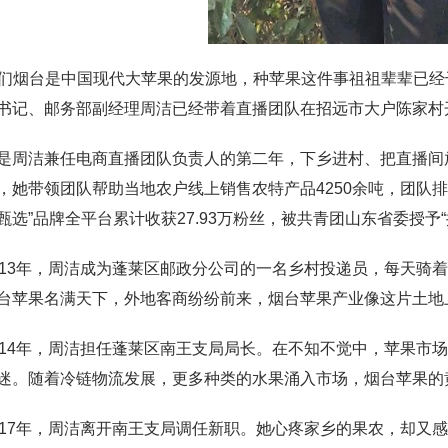
烟台是中国现代大苹果的发源地，种苹果这件事祖祖辈辈已经干了
书记、邮务部副经理周洁已经带着直播团队在招远市大户陈家村
洁兼任电商直播团队负责人的第二年，下乡进村、把直播间放
，她带领团队帮助当地农户线上销售农特产品4250余吨，团队
甄选”品牌全平台累计收获27.93万粉丝，被共青团山东省委授予
3年，周洁成为蓬莱区邮政分公司的一名乡村投递员，每天骑着
台苹果名满天下，外地客商纷纷前来，烟台苹果产业像这片土地
4年，周洁担任蓬莱区南王支局局长。在不知不觉中，苹果市场的变
迷。随着冷链物流发展，更多种类的水果涌入市场，烟台苹果的
7年，周洁离开南王支局调任新职。她心疼家乡的果农，却又感