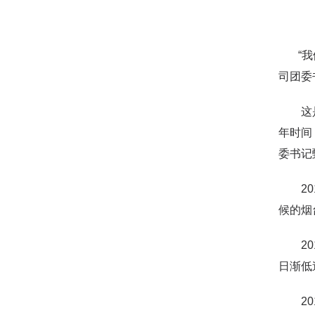
“我们
司团委
这是周
年时间
委书记
201
候的烟
201
日渐低
201