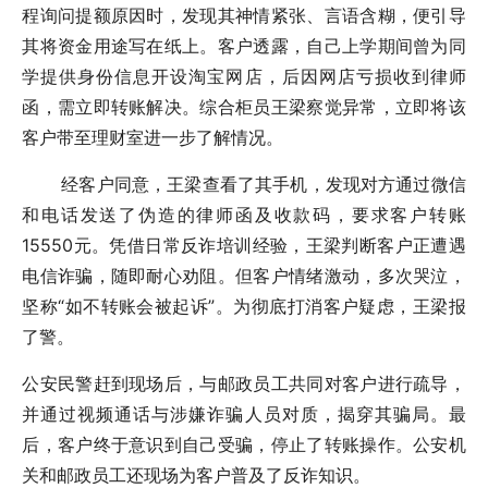
程询问提额原因时，发现其神情紧张、言语含糊，便引导
其将资金用途写在纸上。客户透露，自己上学期间曾为同
学提供身份信息开设淘宝网店，后因网店亏损收到律师
函，需立即转账解决。综合柜员王梁察觉异常，立即将该
客户带至理财室进一步了解情况。
经客户同意，王梁查看了其手机，发现对方通过微信
和电话发送了伪造的律师函及收款码，要求客户转账
15550元。凭借日常反诈培训经验，王梁判断客户正遭遇
电信诈骗，随即耐心劝阻。但客户情绪激动，多次哭泣，
坚称“如不转账会被起诉”。为彻底打消客户疑虑，王梁报
了警。
公安民警赶到现场后，与邮政员工共同对客户进行疏导，
并通过视频通话与涉嫌诈骗人员对质，揭穿其骗局。最
后，客户终于意识到自己受骗，停止了转账操作。公安机
关和邮政员工还现场为客户普及了反诈知识。