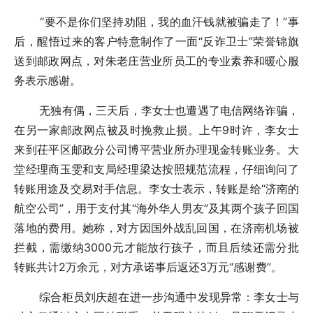
“要不是你们坚持劝阻，我的血汗钱就被骗走了！”事
后，醒悟过来的客户特意制作了一面“反诈卫士”荣誉锦旗
送到邮政网点，对朱老庄营业所员工的专业素养和暖心服
务表示感谢。
无独有偶，三天后，李女士也遭遇了电信网络诈骗，
在另一家邮政网点被及时挽救止损。上午9时许，李女士
来到茌平区邮政分公司博平营业所办理现金转账业务。大
堂经理商玉雯和支局经理梁达按照规范流程，仔细询问了
转账用途及交易对手信息。李女士表示，转账是给“济南的
航空公司”，用于支付其“海外华人男友”及其两个孩子回国
落地的费用。她称，对方因国外战乱回国，在济南机场被
拦截，需缴纳3000元才能放行孩子，而且后续还需分批
转账共计2万余元，对方承诺事后返还3万元“感谢费”。
综合柜员刘庆超在进一步沟通中发现异常：李女士与