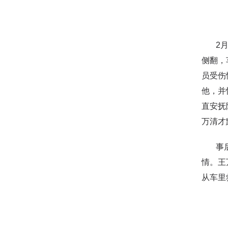
2月1
侧翻，
员受伤
他，并
直安抚
万清才
事后，
情。王
从车里