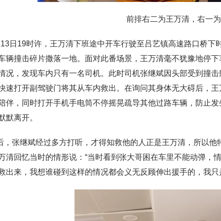
前排右二为王万清，右一为
3日19时许，王万清下班途中开车行驶至吕艺镇高速路口桥下
车辆撞击碎片撒落一地。面对此番场景，王万清毫不犹豫地停下
情况，发现车内只有一名司机。此时司机张继斌因头部受到撞击
快速打开副驾驶门将其从车内救出。在询问其身体无大碍后，王
陪伴，同时打开手机手电筒不停摇晃疏导其他过路车辆，防止发
默默离开。
张继斌经过多方打听，才得知救他的人正是王万清，所以他特
万清回忆当时的情形说：“当时看到张大哥困在车里不能动弹，
救出来，我想谁碰到这样的情况都会义无反顾伸出援手的，我只