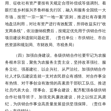
用、征收社有资产要按有关规定合理补偿或等值调剂。着
眼打造乡村振兴齐鲁样板先行区，融入和服务全国统一大
市场，按照“一宗一策”“一地一案”原则，推进社有存量用
地盘活利用，对社有资产进行有效配置，所得收益实行“收
支两条线”，依法缴纳税费后，按规定优先用于供销合作社
项目建设和遗留问题处置。（责任单位：市供销社、市自
然资源和规划局、市财政局、市税务局）
（四）加强自身建设。各级供销合作社要牢记为农服
务根本宗旨，聚焦为农服务主责主业，坚持改革强社、服
务立社、强基建社、以企兴社、从严治社。加强供销合作
社人才队伍建设造就一支对农民群众有感情、对合作事业
有热情、对干事创业有激情的高素质干部职工队伍。推进
社员代表大会、理事会、监事会建设，配齐配强各级供销
合作社领导班子。加强党风廉政建设，持之以恒正风肃
纪，为供销合作事业高质量发展提供坚强保障。（责任单
位：市供销社）