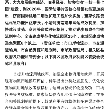
系，大力发展临空经济、临港经济。加快推动“一核一带七
园”建设，到2026年，国际陆港片区核心引领功能更加突
出，济南国际机场二期改扩建工程加快实施，董家铁路货
运枢纽功能日益增强，小清河济南港集疏运成效初显。加
快建设莱芜、商河等多式联运枢纽，推动逐步形成全市物
流副中心。全市建成规范化物流园区25个，主城区建成快
递集聚区8个以上。（责任单位：市口岸物流办、市交通
运输局、市自然资源和规划局、市邮政管理局，相关区县
政府及功能区管委会；以下将区县政府及功能区管委会统
称区县政府）
2.提升物流用地效率。加强全市物流用地统筹，开展
现有物流用地摸底评估，科学提出分类处置意见。优化设
置物流用地绩效考核指标，适当调整现代物流类项目亩均
投资等考核标准。探索新型物流用地供应保障模式，在符
合相关规划的前提下，鼓励利用有效载体和多种渠道整合
盘活存量空闲土地资源用于物流产业。有序推动传统物流