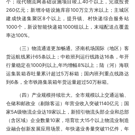
个；现代物流网基础设施项目竣工40个以上，完成投资
260亿元；新增冷链设施库容100万立方米以上；主城区
建成快递集聚区8个以上，提升镇、村快递综合服务站
1000个，新设智能快递箱1000组以上，末端配送点覆盖
率达100%。
（三）物流通道更加畅通。济南机场国际（地区）客
货运航线累计65条以上；中欧班列运行线路达16条，年开
行量稳定在1000列以上,年均增幅8%以上；陆（河）海联
运集装箱吞吐量累计超过5万标箱；国内班列重点线路达
到6条，全市铁路集装箱年货运量超过50万标箱。
（四）产业规模持续壮大。全市规模以上交通运输、
仓储和邮政业（剔除客运）年营业收入突破1140亿元；国
家5A级物流企业达19家以上，新招引物流头部企业和总部
（含区域）企业数量10家，培育壮大15个以上物流业制造
业融合创新发展应用场景。年快递业务量突破11亿件，年