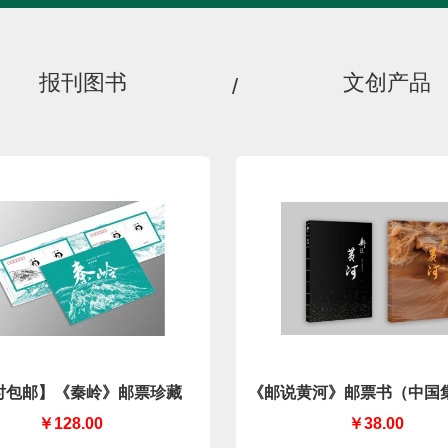
报刊图书
文创产品
/
时包邮】《秦岭》邮票珍藏
《邮说黄河》邮票书（中国
公司）
￥128.00
￥38.00