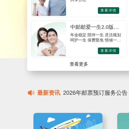
查看详情
中邮邮爱一生2.0版年
金保险
年金稳定 陪伴一生 灵活规划
呵护一生 保费豁免 情倾一生
身故给付 福佑一生
查看详情
查看更多
最新资讯
2026年邮票预订服务公告