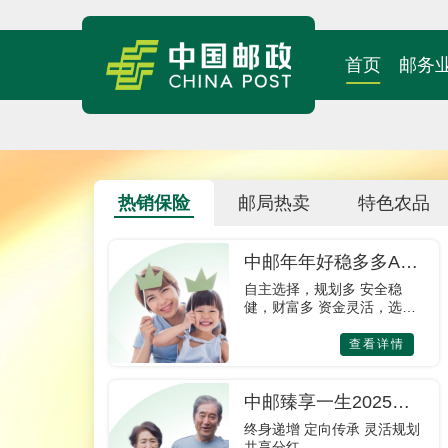
首页
邮务
热销保险
邮局热卖
特色农品
中邮年年好稳多多A款
年金保险
自主选择，规划多 安全稳
健，财富多 资金灵活，选择
多
查看详情
中邮臻享一生2025终
身寿险（分红型）
终身递增 定向传承 灵活规划
共享分红